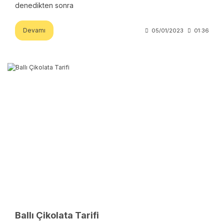
denedikten sonra
Devamı
05/01/2023
01:36
Ballı Çikolata Tarifi