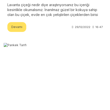
Lavanta çiçeği nedir diye araştırıyorsanız bu içeriği
kesinlikle okumalısınız. İnanılmaz güzel bir kokuya sahip
olan bu çiçek, evde en çok yetiştirilen çiçeklerden birisi
olarak biliniyor.
Devamı
29/12/2022
16:47