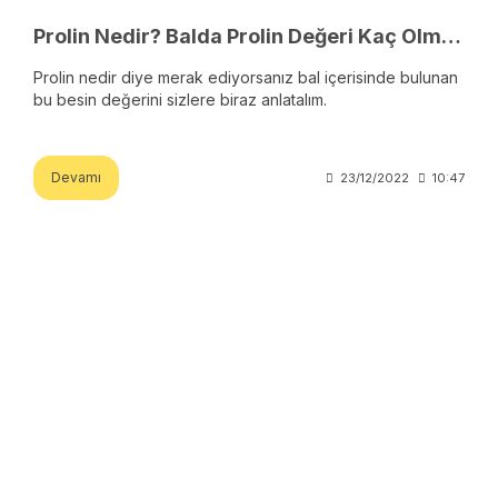
Prolin Nedir? Balda Prolin Değeri Kaç Olmalı?
Prolin nedir diye merak ediyorsanız bal içerisinde bulunan
bu besin değerini sizlere biraz anlatalım.
Devamı
23/12/2022
10:47