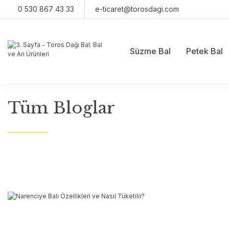
0 530 867 43 33
e-ticaret@torosdagi.com
Süzme Bal
Petek Bal
Tüm Bloglar