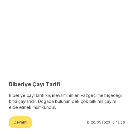
Biberiye Çayı Tarifi
Biberiye çayı tarifi kış mevsiminin en vazgeçilmez içeceği
bitki çaylarıdır. Doğada bulunan pek çok bitkinin çayını
elde etmek mümkündür.
Devamı
20/01/2023
12:36