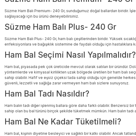
Süzme Ham Balı Premium- 240 Gr, sunduğumuz doğal ballardan biridir. İşlenm
sağlayacağı için bu ürünü deneyebilirsiniz.
Süzme Ham Balı Plus- 240 Gr
Süzme Ham Balı Plus- 240 Gr, ham balı çeşitlerinden biridir. Yüksek sıcaklığa 
enfeksiyonlara ve bağışıklık sistemine de faydalı olduğu için hastalıklara 
Ham Bal Seçimi Nasıl Yapılmalıdır?
Ham bal, piyasada pek çok üreticide mevcut olarak satılan bir üründür. Dolay
yöntemlerde ve kimyasal kirlilikten uzak bölgede üretilen bir ham balı seçm
sahip olabilir. Hafif ve eşsiz çiçeksi tada sahip olduğu için genelde herkese
güvenli, lezzetli ve sağlığa zarar vermeyen ham balı sizlere sunuyoruz.
Ham Bal Tadı Nasıldır?
Ham balın tadı diğer işlenmiş ballara göre daha farklı olabilir. Benzersiz b
sahip olan bu bal türünü birçok şekilde tüketmek mümkün. Ham balın tadı a
Ham Bal Ne Kadar Tüketilmeli?
Ham bal, kişinin diyetine besleyici ve sağlıklı bir katkı olabilir. Ancak tatl