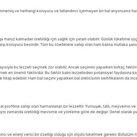
emiş ve herhangi koruyucu ve tatlandırıcı içermeyen bir bal arıyorsanız ham ba
maruz kalmadan üretildiği için sağlık için yararlı olabilir. Günlük tüketime uygu
karşı koruyucu besindir. Tüm bu özelliklere sahip olan ham balına mutlaka şans
ısıyla bu lezzeti seçmek zor olabilir. Ancak seçimini yaparken birkaç faktöre d
ek en önemli faktördür. Bu faktör balın lezzetinden potansiyel faydasına kada
 hitap edebilir. Ham bal seçimi yaparken bal üreticisinin sertifikalarını da in
ir tat profiline sahip olan harmanlanan bir lezzettir. Yumuşak, tatlı, meyvemsi
ynı zamanda üretildiği mevsime ve yönteme göre de değişir. Genel olarak yumu
andırıcı ve enerji verici bir özelliği olduğu için ölçülü tüketmek gerekir. Botul