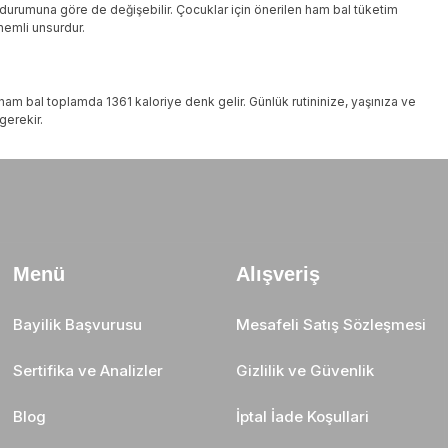
ık durumuna göre de değişebilir. Çocuklar için önerilen ham bal tüketim
önemli unsurdur.
m ham bal toplamda 1361 kaloriye denk gelir. Günlük rutininize, yaşınıza ve
gerekir.
Menü
Alışveriş
Bayilik Başvurusu
Mesafeli Satış Sözleşmesi
Sertifika ve Analizler
Gizlilik ve Güvenlik
Blog
İptal İade Koşullari