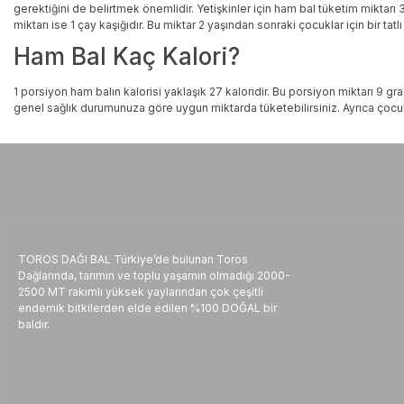
gerektiğini de belirtmek önemlidir. Yetişkinler için ham bal tüketim miktarı 
miktarı ise 1 çay kaşığıdır. Bu miktar 2 yaşından sonraki çocuklar için bir tatl
Ham Bal Kaç Kalori?
1 porsiyon ham balın kalorisi yaklaşık 27 kaloridir. Bu porsiyon miktarı 9 gr
genel sağlık durumunuza göre uygun miktarda tüketebilirsiniz. Ayrıca çocu
TOROS DAĞI BAL Türkiye’de bulunan Toros
Dağlarında, tarımın ve toplu yaşamın olmadığı 2000-
2500 MT rakımlı yüksek yaylarından çok çeşitli
endemik bitkilerden elde edilen %100 DOĞAL bir
baldır.