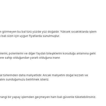
lem görmeyen bu bal türü yüzde yüz doğaldır. Yüksek sıcaklıklarda işlem
balı sizin için uygun fiyatlarda sunulmuştur.
erini, polenlerini ve diğer faydalı bileşiklerini koruduğu anlamına gelir.
lere sahip olduğundan yararlı olduğuna inanır.
l türlerinden daha maliyetlidir. Ancak maliyetini doğal lezzeti ve
balını sunduğumuzu belirtmek isteriz.
 Herhangi bir yapay işlemden geçmeyen ham balı güvenle tüketebilirsiniz.