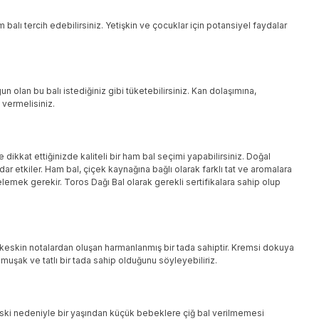
lı tercih edebilirsiniz. Yetişkin ve çocuklar için potansiyel faydalar
n olan bu balı istediğiniz gibi tüketebilirsiniz. Kan dolaşımına,
 vermelisiniz.
ikkat ettiğinizde kaliteli bir ham bal seçimi yapabilirsiniz. Doğal
r etkiler. Ham bal, çiçek kaynağına bağlı olarak farklı tat ve aromalara
celemek gerekir. Toros Dağı Bal olarak gerekli sertifikalara sahip olup
 ve keskin notalardan oluşan harmanlanmış bir tada sahiptir. Kremsi dokuya
şak ve tatlı bir tada sahip olduğunu söyleyebiliriz.
izm riski nedeniyle bir yaşından küçük bebeklere çiğ bal verilmemesi