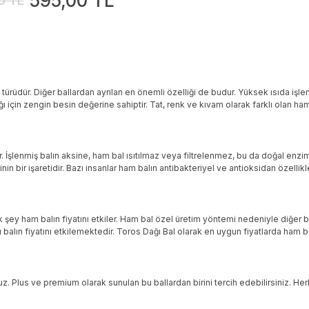
595,00 TL
0 TL
 türüdür. Diğer ballardan ayrılan en önemli özelliği de budur. Yüksek ısıda iş
çin zengin besin değerine sahiptir. Tat, renk ve kıvam olarak farklı olan ham 
. İşlenmiş balın aksine, ham bal ısıtılmaz veya filtrelenmez, bu da doğal enziml
nin bir işaretidir. Bazı insanlar ham balın antibakteriyel ve antioksidan özellik
 şey ham balın fiyatını etkiler. Ham bal özel üretim yöntemi nedeniyle diğer ba
bu balın fiyatını etkilemektedir. Toros Dağı Bal olarak en uygun fiyatlarda ham 
yoruz. Plus ve premium olarak sunulan bu ballardan birini tercih edebilirsiniz.