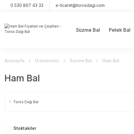
0 530 867 43 33
e-ticaret@torosdagi.com
Süzme Bal
Petek Bal
Anasayfa
Ürünlerimiz
Süzme Bal
Ham Bal
Ham Bal
Toros Dağı Bal
Stoktakiler