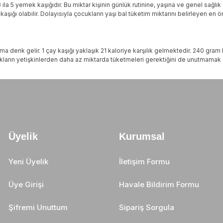
3 ila 5 yemek kaşığıdır. Bu miktar kişinin günlük rutinine, yaşına ve genel sağl
ı kaşığı olabilir. Dolayısıyla çocukların yaşı bal tüketim miktarını belirleyen en 
ama denk gelir. 1 çay kaşığı yaklaşık 21 kaloriye karşılık gelmektedir. 240 gra
kların yetişkinlerden daha az miktarda tüketmeleri gerektiğini de unutmamak 
Üyelik
Kurumsal
Yeni Üyelik
İletişim Formu
Üye Girişi
Havale Bildirim Formu
Şifremi Unuttum
Sipariş Sorgula