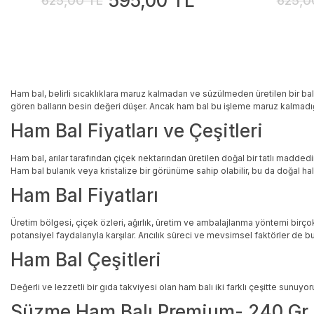
595,00 TL
625,00 TL
625,0
Ham bal, belirli sıcaklıklara maruz kalmadan ve süzülmeden üretilen bir bal
gören balların besin değeri düşer. Ancak ham bal bu işleme maruz kalmadığı i
Ham Bal Fiyatları ve Çeşitleri
Ham bal, arılar tarafından çiçek nektarından üretilen doğal bir tatlı maddedir
Ham bal bulanık veya kristalize bir görünüme sahip olabilir, bu da doğal hali
Ham Bal Fiyatları
Üretim bölgesi, çiçek özleri, ağırlık, üretim ve ambalajlanma yöntemi birçok
potansiyel faydalarıyla karşılar. Arıcılık süreci ve mevsimsel faktörler de 
Ham Bal Çeşitleri
Değerli ve lezzetli bir gıda takviyesi olan ham balı iki farklı çeşitte sunu
Süzme Ham Balı Premium- 240 Gr