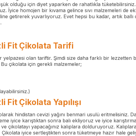
k olduğu için diyet yaparken de rahatlıkla tüketebilirsiniz. İ
uz. İyice homojen bir kıvama gelince sıvı malzemeleri de ekli
line getirerek yuvarlıyoruz. Evet hepsi bu kadar, artık ball
.
i Fit Çikolata Tarifi
ir yelpazesi olan tariftir. Şimdi size daha farklı bir lezzetten b
fi. Bu çikolata için gerekli malzemeler;
yabilirsiniz.)
i Fit Çikolata Yapılışı
k olarak hindistan cevizi yağını benmari usulü eritmelisiniz. 
me iyice karıştıktan sonra balı ekliyoruz ve iyice karıştı
 ve çikolatayı yapacağınız kalıplara dolduruyoruz. Kalıplar
 Çikolata iyice sertleştikten sonra tüketmeye hazır hale geli