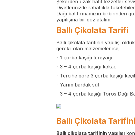
Şekerden uzak hafif lezzetler seviy
Diyetlerinizde rahatlıkla tüketebil
Dağı bal firmamızın birbirinden güze
yapılışına bir göz atalım.
Ballı Çikolata Tarifi
Ballı çikolata tarifinin yapılışı ol
gerekli olan malzemeler ise;
- 1 çorba kaşığı tereyağı
- 3 – 4 çorba kaşığı kakao
- Tercihe göre 3 çorba kaşığı keç
- Yarım bardak süt
- 3 – 4 çorba kaşığı
Toros Dağı Ba
Ballı Çikolata Tarifin
Ballı çikolata tarifinin yapılışı
konu