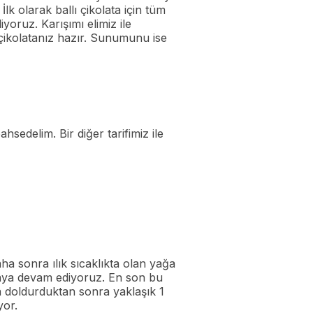
lk olarak ballı çikolata için tüm
yoruz. Karışımı elimiz ile
ı çikolatanız hazır. Sunumunu ise
ahsedelim. Bir diğer tarifimiz ile
Daha sonra ılık sıcaklıkta olan yağa
rmaya devam ediyoruz. En son bu
a doldurduktan sonra yaklaşık 1
yor.