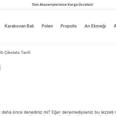
Tüm Alışverişlerinize Kargo Ücretsiz!
Karakovan Balı
Polen
Propolis
Arı Ekmeği
A
llı Çikolata Tarifi
i
iç daha önce denediniz mi? Eğer denemediyseniz bu lezzeti