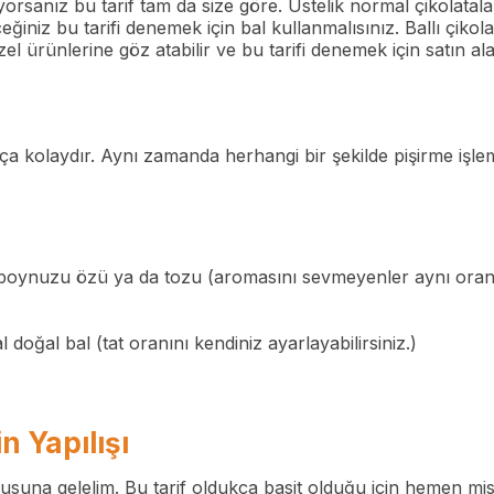
orsanız bu tarif tam da size göre. Üstelik normal çikolatalar
eceğiniz bu tarifi denemek için
bal
kullanmalısınız. Ballı çikol
l ürünlerine göz atabilir ve bu tarifi denemek için satın alabi
dukça kolaydır. Aynı zamanda herhangi bir şekilde pişirme işle
iboynuzu özü ya da tozu (aromasını sevmeyenler aynı orand
l
doğal bal
(tat oranını kendiniz ayarlayabilirsiniz.)
in Yapılışı
suna gelelim. Bu tarif oldukça basit olduğu için hemen misafi