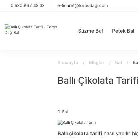
0 530 867 43 33
e-ticaret@torosdagi.com
Süzme Bal
Petek Bal
Anasayfa
Bloglar
Bal
Ba
Ballı Çikolata Tarif
Bal
Ballı çikolata tarifi
nasıl yapılır h