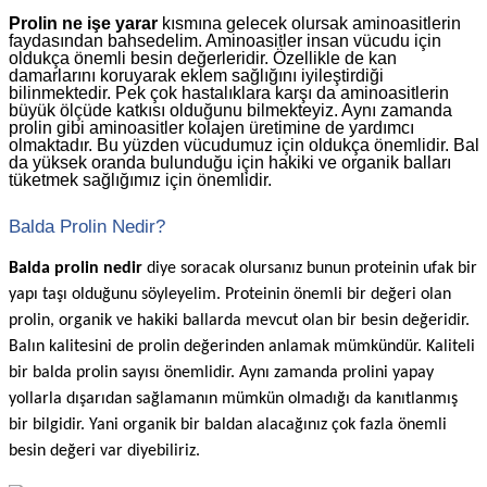
Prolin ne işe yarar
kısmına gelecek olursak aminoasitlerin
faydasından bahsedelim. Aminoasitler insan vücudu için
oldukça önemli besin değerleridir. Özellikle de kan
damarlarını koruyarak eklem sağlığını iyileştirdiği
bilinmektedir. Pek çok hastalıklara karşı da aminoasitlerin
büyük ölçüde katkısı olduğunu bilmekteyiz. Aynı zamanda
prolin gibi aminoasitler kolajen üretimine de yardımcı
olmaktadır. Bu yüzden vücudumuz için oldukça önemlidir. Bal
da yüksek oranda bulunduğu için hakiki ve organik balları
tüketmek sağlığımız için önemlidir.
Balda Prolin Nedir?
Balda prolin nedir
diye soracak olursanız bunun proteinin ufak bir
yapı taşı olduğunu söyleyelim. Proteinin önemli bir değeri olan
prolin, organik ve hakiki ballarda mevcut olan bir besin değeridir.
Balın kalitesini de prolin değerinden anlamak mümkündür. Kaliteli
bir balda prolin sayısı önemlidir. Aynı zamanda prolini yapay
yollarla dışarıdan sağlamanın mümkün olmadığı da kanıtlanmış
bir bilgidir. Yani organik bir baldan alacağınız çok fazla önemli
besin değeri var diyebiliriz.