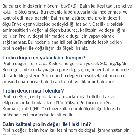
Balda prolin değerinin önemi büyüktür. Balın kalitesi tadı, rengi ve
koku ile ölçülemez. Bu nedenle laboratuvarlarda incelenmesi ve
kontrol edilmesi gerekir. Balın analiz sürecinde prolin değeri
ölçülür ve eğer yüksekse besleyiciliği fazladır. Özellikle baldaki
aminoasitlerin değerini ölçen bu süreç, kalitesini ve doğallığını
belirler. Prolin, doğal bir madde olduğu için yapay olarak
sağlanamaz. Bu nedenle analizli bal ürünlerinde tespit edilen
prolin değeri ile doğallığını da ölçebilirsiniz.
Prolin değeri en yüksek bal hangisi?
Prolin değeri Türk Gıda Kodeksine göre en yüksek 300 mg/kg’dır.
Bu değer, bitkinin kaynağına göre değiştiği için her bal ürününde
de farklılık gösterir. Ancak prolin değeri en yüksek bal ürünleri
arasında narenciye balı, lavanta balı ve ıhlamur balı vardır.
Prolin değeri nasıl ölçülür?
Prolin değeri, özel gıda laboratuvarlarında belirli cihaz ve
ekipmanlar kullanılarak ölçülür. Yüksek Performanslı Sıvı
Kromatografisi (HPLC) cihazı kullanılarak ölçüldüğü için gıda
mühendisleri tarafından tespit edilir.
Balın kalitesi prolin değeri ile ilişkili mi?
Prolin değeri balın hem kalitesini hem de doğallığını yansıtan bir