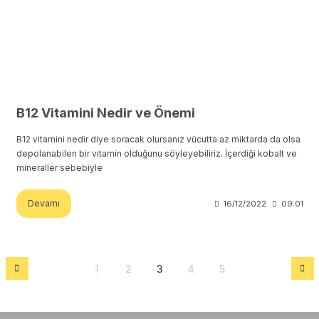
B12 Vitamini Nedir ve Önemi
B12 vitamini nedir diye soracak olursanız vücutta az miktarda da olsa
depolanabilen bir vitamin olduğunu söyleyebiliriz. İçerdiği kobalt ve
mineraller sebebiyle
Devamı
16/12/2022
09:01
1
2
3
4
5