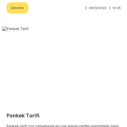
Devamı
29/12/2022
13:05
Pankek Tarifi
Pankek tarifi son zamanlarda en çok aranan tarifler arasındadır. Hem