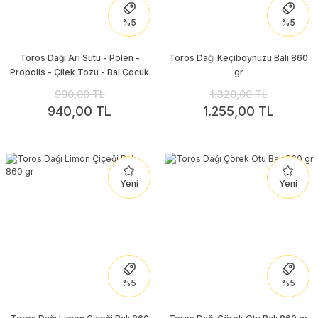
%5
%5
Toros Dağı Arı Sütü - Polen -
Toros Dağı Keçiboynuzu Balı 860
Propolis - Çilek Tozu - Bal Çocuk
gr
Karışımı 225 gr
990,00 TL
1.320,00 TL
940,00 TL
1.255,00 TL
Yeni
Yeni
%5
%5