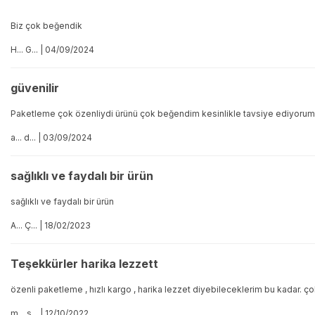
Biz çok beğendik
H... G... | 04/09/2024
güvenilir
Paketleme çok özenliydi ürünü çok beğendim kesinlikle tavsiye ediyorum
a... d... | 03/09/2024
sağlıklı ve faydalı bir ürün
sağlıklı ve faydalı bir ürün
A... Ç... | 18/02/2023
Teşekkürler harika lezzett
özenli paketleme , hızlı kargo , harika lezzet diyebileceklerim bu kadar. 
m... s... | 12/10/2022