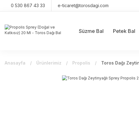
0 530 867 43 33
e-ticaret@torosdagi.com
Süzme Bal
Petek Bal
Anasayfa
Ürünlerimiz
Propolis
Toros Dağı Zeyti