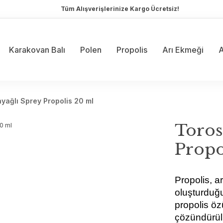
Tüm Alışverişlerinize Kargo Ücretsiz!
Karakovan Balı
Polen
Propolis
Arı Ekmeği
A
nyağlı Sprey Propolis 20 ml
Toros
Propo
Propolis, ar
oluşturduğu
propolis öz
çözündürülm