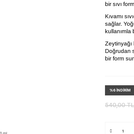
bir sıvı form
Kıvamı sıvı
sağlar. Yoğ
kullanımla be
Zeytinyağı b
Doğrudan sp
bir form su
%6 İNDİRİM
540,00 T