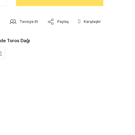
z
Tavsiye Et
Paylaş
Karşılaştır
nde Toros Dağı