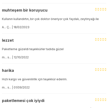
muhteşem bir koruyucu
Kullanın kullandırtın, bir çok doktor öneriyor çok faydalı, zeytinyağı ile
A... Ç... | 18/02/2023
lezzet
Paketleme güzeldi teşekkürler tadıda güzel
m... s... | 12/10/2022
harika
Hızlı kargo ve güvenilirlik için teşekkür ederim.
m... s... | 01/09/2022
paketlemesi çok iyiydi