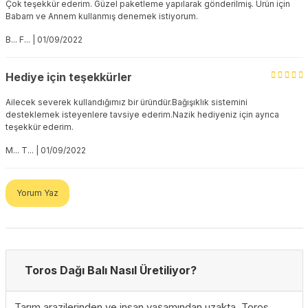
Çok teşekkür ederim. Güzel paketleme yapılarak gönderilmiş. Ürün için
Babam ve Annem kullanmış denemek istiyorum.
B... F... | 01/09/2022
Hediye için teşekkürler
Ailecek severek kullandığımız bir üründür.Bağışıklık sistemini
desteklemek isteyenlere tavsiye ederim.Nazik hediyeniz için ayrıca
teşekkür ederim.
M... T... | 01/09/2022
Yorum Yaz
Toros Dağı Balı Nasıl Üretiliyor?
Tarım arazilerinden ve insan yaşamından uzakta, Toros