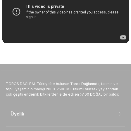
TOROS DAĞI BAL Türkiye’de bulunan Toros Dağlarında, tarımın ve
toplu yaşamın olmadığı 2000-2500 MT rakımlı yüksek yaylarından
çok çeşitli endemik bitkilerden elde edilen %100 DOĞAL bir baldır.
Üyelik