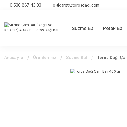
0 530 867 43 33
e-ticaret@torosdagi.com
Süzme Bal
Petek Bal
Anasayfa
Ürünlerimiz
Süzme Bal
Toros Dağı Çam