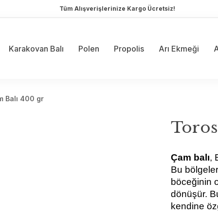
Tüm Alışverişlerinize Kargo Ücretsiz!
Karakovan Balı
Polen
Propolis
Arı Ekmeği
A
 Balı 400 gr
Toros
Çam balı
, 
Bu bölgele
böceğinin o
dönüşür. Bu
kendine özg