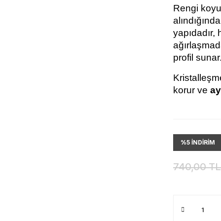
Rengi koyu
alındığında 
yapıdadır, 
ağırlaşmadan
profil sunar
Kristalleşm
korur ve 
ay
%5 İNDİRİM
740,00 TL