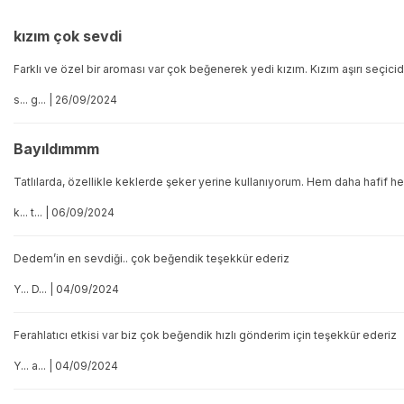
kızım çok sevdi
Farklı ve özel bir aroması var çok beğenerek yedi kızım. Kızım aşırı seçicid
s... g... | 26/09/2024
Bayıldımmm
Tatlılarda, özellikle keklerde şeker yerine kullanıyorum. Hem daha hafif 
k... t... | 06/09/2024
Dedem’in en sevdiği.. çok beğendik teşekkür ederiz
Y... D... | 04/09/2024
Ferahlatıcı etkisi var biz çok beğendik hızlı gönderim için teşekkür ederiz
Y... a... | 04/09/2024