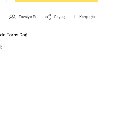
z
Tavsiye Et
Paylaş
Karşılaştır
nde Toros Dağı