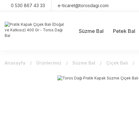
0 530 867 43 33
e-ticaret@torosdagi.com
Süzme Bal
Petek Bal
Anasayfa
Ürünlerimiz
Süzme Bal
Çiçek Balı