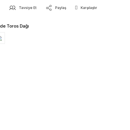
z
Tavsiye Et
Paylaş
Karşılaştır
nde Toros Dağı