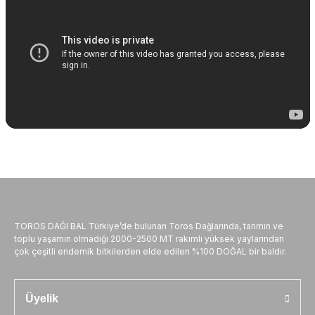
TOROS DAĞI BAL Türkiye’de bulunan Toros Dağlarında, tarımın ve
toplu yaşamın olmadığı 2000-2500 MT rakımlı yüksek yaylarından
çok çeşitli endemik bitkilerden elde edilen %100 DOĞAL bir baldır.
Üyelik