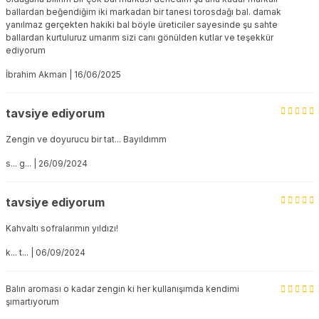
ballardan beğendiğim iki markadan bir tanesi torosdağı bal. damak
yanılmaz gerçekten hakiki bal böyle üreticiler sayesinde şu sahte
ballardan kurtuluruz umarım sizi canı gönülden kutlar ve teşekkür
ediyorum
İbrahim Akman | 16/06/2025
tavsiye ediyorum
Zengin ve doyurucu bir tat... Bayıldımm
s... g... | 26/09/2024
tavsiye ediyorum
Kahvaltı sofralarımın yıldızı!
k... t... | 06/09/2024
Balın aroması o kadar zengin ki her kullanışımda kendimi
şımartıyorum