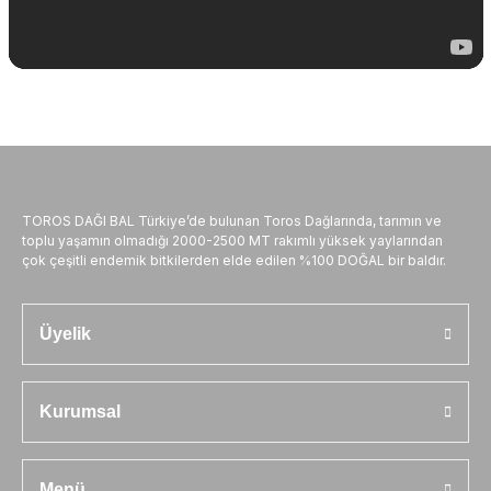
TOROS DAĞI BAL Türkiye’de bulunan Toros Dağlarında, tarımın ve
toplu yaşamın olmadığı 2000-2500 MT rakımlı yüksek yaylarından
çok çeşitli endemik bitkilerden elde edilen %100 DOĞAL bir baldır.
Üyelik
Kurumsal
Menü