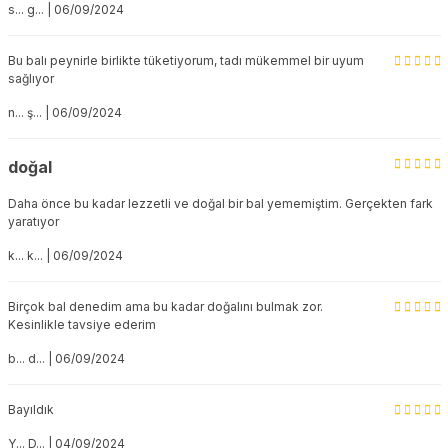
s... g... | 06/09/2024
Bu balı peynirle birlikte tüketiyorum, tadı mükemmel bir uyum
sağlıyor
n... ş... | 06/09/2024
doğal
Daha önce bu kadar lezzetli ve doğal bir bal yememiştim. Gerçekten fark
yaratıyor
k... k... | 06/09/2024
Birçok bal denedim ama bu kadar doğalını bulmak zor.
Kesinlikle tavsiye ederim
b... d... | 06/09/2024
Bayıldık
Y... D... | 04/09/2024