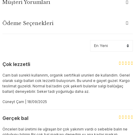
Müşteri Yorumları
Ödeme Seçenekleri
Çok lezzetli
Cam bali surekli kullanırım, organik sertifikali urunleri de kullandim. Genel
olarak salgı ballari cok lezzetli buluyorum. Bu urund e gayet guzel. Kargo
teslimat guzeldi. Normal bal.tadini çok şekerli bulanlar salgi bali(ağaç
ballari) deneyebilir. Seker tadi yoğunluğu daha az.
Cüneyt Çam | 18/09/2025
Gerçek bal
Önceleri bal üretimi ile uğraşan bir çok yakınım vardı o sebeble balın ne
olduğunu bilirim Bir çok bal markası denedim şu ana kadar markalı