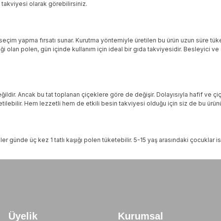
takviyesi olarak görebilirsiniz.
ay seçim yapma fırsatı sunar. Kurutma yöntemiyle üretilen bu ürün uzun süre 
lliği olan polen, gün içinde kullanım için ideal bir gıda takviyesidir. Besleyici v
dir. Ancak bu tat toplanan çiçeklere göre de değişir. Dolayısıyla hafif ve çiçe
etilebilir. Hem lezzetli hem de etkili besin takviyesi olduğu için siz de bu ürün
nler günde üç kez 1 tatlı kaşığı polen tüketebilir. 5-15 yaş arasındaki çocuklar i
Üyelik
Kurumsal