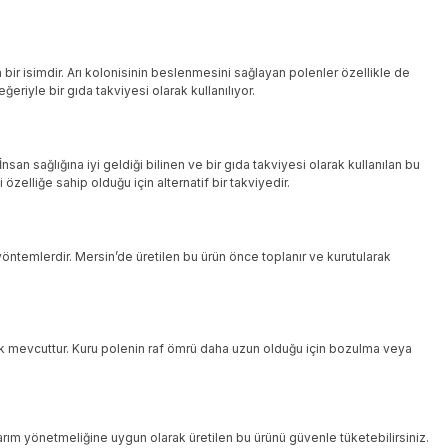
n bir isimdir. Arı kolonisinin beslenmesini sağlayan polenler özellikle de
eriyle bir gıda takviyesi olarak kullanılıyor.
nsan sağlığına iyi geldiği bilinen ve bir gıda takviyesi olarak kullanılan bu
zelliğe sahip olduğu için alternatif bir takviyedir.
 yöntemlerdir. Mersin’de üretilen bu ürün önce toplanır ve kurutularak
larak mevcuttur. Kuru polenin raf ömrü daha uzun olduğu için bozulma veya
tarım yönetmeliğine uygun olarak üretilen bu ürünü güvenle tüketebilirsiniz.