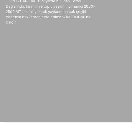
TOROS DAĞI BAL Türkiye’de bulunan Toros
Dağlarında, tarımın ve toplu yaşamın olmadığı 2000-
2500 MT rakımlı yüksek yaylarından çok çeşitli
endemik bitkilerden elde edilen %100 DOĞAL bir
baldır.