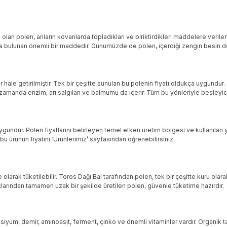
 olan polen, arıların kovanlarda topladıkları ve biriktirdikleri maddelere verile
atkıda bulunan önemli bir maddedir. Günümüzde de polen, içerdiği zengin besin değ
 hale getirilmiştir. Tek bir çeşitte sunulan bu polenin fiyatı oldukça uygundur. İ
zamanda enzim, arı salgıları ve balmumu da içerir. Tüm bu yönleriyle besleyici ö
uygundur. Polen fiyatlarını belirleyen temel etken üretim bölgesi ve kullanılan
bu ürünün fiyatını ‘Ürünlerimiz’ sayfasından öğrenebilirsiniz.
e olarak tüketilebilir. Toros Dağı Bal tarafından polen, tek bir çeşitte kuru o
arından tamamen uzak bir şekilde üretilen polen, güvenle tüketime hazırdır.
kalsiyum, demir, aminoasit, ferment, çinko ve önemli vitaminler vardır. Organik 