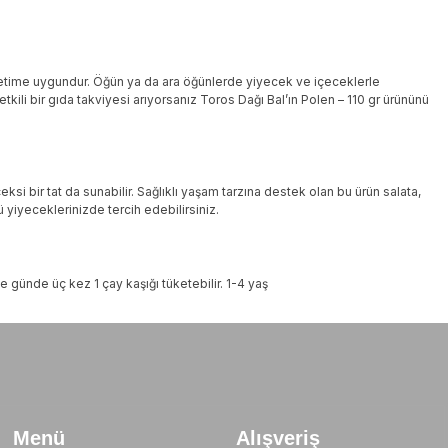
tüketime uygundur. Öğün ya da ara öğünlerde yiyecek ve içeceklerle
e etkili bir gıda takviyesi arıyorsanız Toros Dağı Bal’ın Polen – 110 gr ürününü
ksi bir tat da sunabilir. Sağlıklı yaşam tarzına destek olan bu ürün salata,
ü yiyeceklerinizde tercih edebilirsiniz.
se günde üç kez 1 çay kaşığı tüketebilir. 1-4 yaş
Menü
Alışveriş