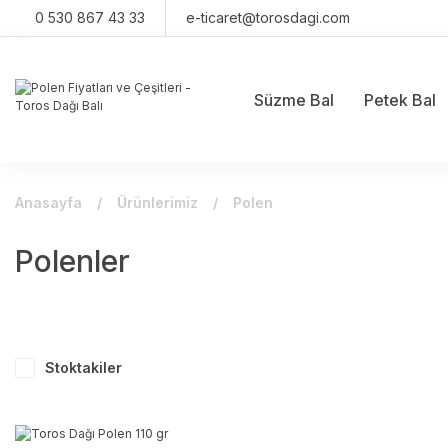
0 530 867 43 33
e-ticaret@torosdagi.com
Süzme Bal
Petek Bal
Anasayfa
Ürünlerimiz
Polen
Polenler
Stoktakiler