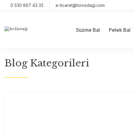
0 530 867 43 33
e-ticaret@torosdagi.com
Süzme Bal
Petek Bal
Blog Kategorileri