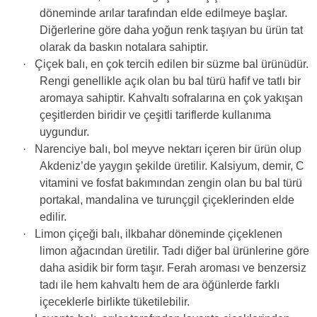
döneminde arılar tarafından elde edilmeye başlar.
Diğerlerine göre daha yoğun renk taşıyan bu ürün tat
olarak da baskın notalara sahiptir.
·
Çiçek balı, en çok tercih edilen bir süzme bal ürünüdür.
Rengi genellikle açık olan bu bal türü hafif ve tatlı bir
aromaya sahiptir. Kahvaltı sofralarına en çok yakışan
çeşitlerden biridir ve çeşitli tariflerde kullanıma
uygundur.
·
Narenciye balı, bol meyve nektarı içeren bir ürün olup
Akdeniz’de yaygın şekilde üretilir. Kalsiyum, demir, C
vitamini ve fosfat bakımından zengin olan bu bal türü
portakal, mandalina ve turunçgil çiçeklerinden elde
edilir.
·
Limon çiçeği balı, ilkbahar döneminde çiçeklenen
limon ağacından üretilir. Tadı diğer bal ürünlerine göre
daha asidik bir form taşır. Ferah aroması ve benzersiz
tadı ile hem kahvaltı hem de ara öğünlerde farklı
içeceklerle birlikte tüketilebilir.