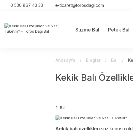
0 530 867 43 33
e-ticaret@torosdagi.com
Süzme Bal
Petek Bal
Anasayfa
Bloglar
Bal
Ke
Kekik Balı Özellikle
Bal
Kekik balı özellikleri
söz konusu oldu