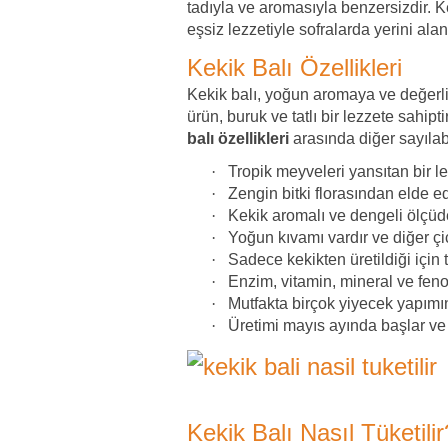
tadıyla ve aromasıyla benzersizdir. K
eşsiz lezzetiyle sofralarda yerini alan
Kekik Balı Özellikleri
Kekik balı, yoğun aromaya ve değerli b
ürün, buruk ve tatlı bir lezzete sahipt
balı özellikleri
arasında diğer sayılab
·
Tropik meyveleri yansıtan bir le
·
Zengin bitki florasından elde ed
·
Kekik aromalı ve dengeli ölçüde 
·
Yoğun kıvamı vardır ve diğer çi
·
Sadece kekikten üretildiği için t
·
Enzim, vitamin, mineral ve fenol
·
Mutfakta birçok yiyecek yapımın
·
Üretimi mayıs ayında başlar ve 
Kekik Balı Nasıl Tüketilir