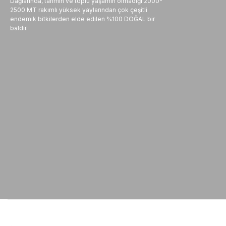
Dağlarında, tarımın ve toplu yaşamın olmadığı 2000-
2500 MT rakımlı yüksek yaylarından çok çeşitli
endemik bitkilerden elde edilen %100 DOĞAL bir
baldır.