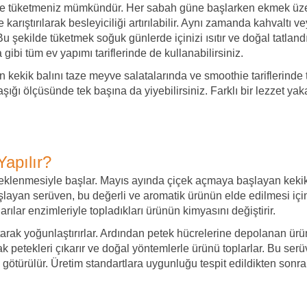
lerde tüketmeniz mümkündür. Her sabah güne başlarken ekmek üzeri
karıştırılarak besleyiciliği artırılabilir. Aynı zamanda kahvaltı v
Bu şekilde tüketmek soğuk günlerde içinizi ısıtır ve doğal tatlandı
ibi tüm ev yapımı tariflerinde de kullanabilirsiniz.
kekik balını taze meyve salatalarında ve smoothie tariflerinde te
kaşığı ölçüsünde tek başına da yiyebilirsiniz. Farklı bir lezzet ya
Yapılır?
içeklenmesiyle başlar. Mayıs ayında çiçek açmaya başlayan kekik bi
aşlayan serüven, bu değerli ve aromatik ürünün elde edilmesi için
ılar enzimleriyle topladıkları ürünün kimyasını değiştirir.
arak yoğunlaştırırlar. Ardından petek hücrelerine depolanan ürü
açarak petekleri çıkarır ve doğal yöntemlerle ürünü toplarlar. Bu s
 götürülür. Üretim standartlara uygunluğu tespit edildikten sonr