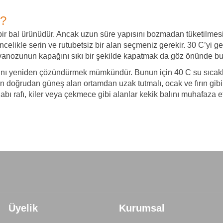
r?
 bir bal ürünüdür. Ancak uzun süre yapısını bozmadan tüketilmesi
ncelikle serin ve rutubetsiz bir alan seçmeniz gerekir. 30 C’yi 
vanozunun kapağını sıkı bir şekilde kapatmak da göz önünde bu
lını yeniden çözündürmek mümkündür. Bunun için 40 C su sıcaklığ
en doğrudan güneş alan ortamdan uzak tutmalı, ocak ve fırın gibi
bı rafı, kiler veya çekmece gibi alanlar kekik balını muhafaza et
Üyelik
Kurumsal