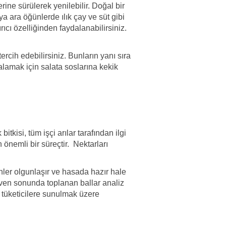
ne sürülerek yenilebilir. Doğal bir
eya ara öğünlerde ılık çay ve süt gibi
rıcı özelliğinden faydalanabilirsiniz.
rcih edebilirsiniz. Bunların yanı sıra
kalamak için salata soslarına kekik
tkisi, tüm işçi arılar tarafından ilgi
 önemli bir süreçtir. Nektarları
nler olgunlaşır ve hasada hazır hale
erüven sonunda toplanan ballar analiz
a tüketicilere sunulmak üzere