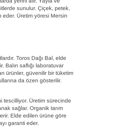
arda yerini alır. Yayla ve
itlerde sunulur. Çiçek, petek,
 eder. Üretim yöresi Mersin
lardır. Toros Dağı Bal, elde
r. Balın saflığı laboratuvar
n ürünler, güvenilir bir tüketim
larına da özen gösterilir.
i tescilliyor. Üretim sürecinde
lanak sağlar. Organik tarım
rir. Elde edilen ürüne göre
yı garanti eder.