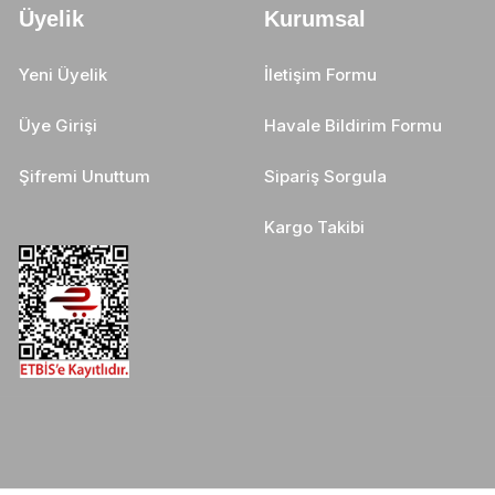
Üyelik
Kurumsal
Yeni Üyelik
İletişim Formu
Üye Girişi
Havale Bildirim Formu
Şifremi Unuttum
Sipariş Sorgula
Kargo Takibi