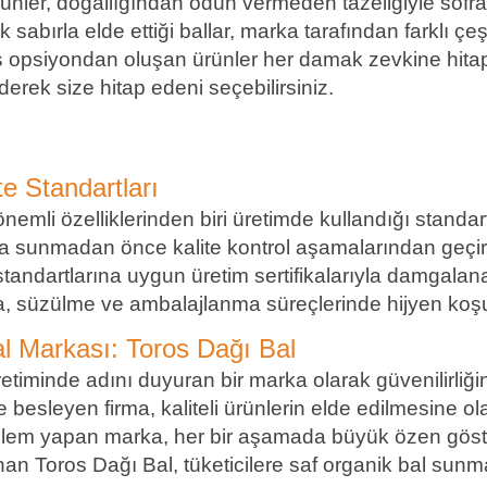
rünler, doğallığından ödün vermeden tazeliğiyle sofral
sabırla elde ettiği ballar, marka tarafından farklı çeş
iş opsiyondan oluşan ürünler her damak zevkine hitap
erek size hitap edeni seçebilirsiniz.
e Standartları
nemli özelliklerinden biri üretimde kullandığı standart
arına sunmadan önce kalite kontrol aşamalarından geçiri
 standartlarına uygun üretim sertifikalarıyla damgalana
a, süzülme ve ambalajlanma süreçlerinde hijyen koşul
l Markası: Toros Dağı Bal
retiminde adını duyuran bir marka olarak güvenilirliğin
le besleyen firma, kaliteli ürünlerin elde edilmesine o
şlem yapan marka, her bir aşamada büyük özen göste
n Toros Dağı Bal, tüketicilere saf organik bal sunma