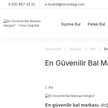
0 530 867 43 33
e-ticaret@torosdagi.com
Süzme Bal
Petek Bal
Anasayfa
Bloglar
Bal
En
En Güvenilir Bal M
Bal
En güvenilir bal markası
, do