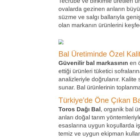
Tecrübe ve birikimle üretilen ü
ovalarda gezinen arıların büyük 
süzme ve salgı ballarıyla gen
olan markanın ürünlerini keşfed
Bal Üretiminde Özel Kalit
Güvenilir bal markasının
en ö
ettiği ürünleri tüketici sofral
analizleriyle doğrulanır. Kalite
sunar. Bal ürünlerinin toplanm
Türkiye’de Öne Çıkan Ba
Toros Dağı Bal
, organik bal ü
arıları doğal tarım yöntemleriy
esaslarına uygun koşullarda i
temiz ve uygun ekipman kullana