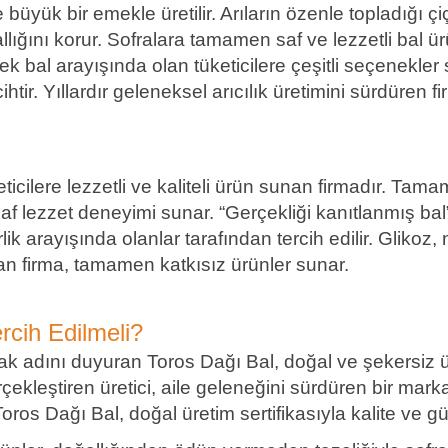
büyük bir emekle üretilir. Arıların özenle topladığı çi
ğını korur. Sofralara tamamen saf ve lezzetli bal ür
ek bal arayışında olan tüketicilere çeşitli seçenekle
htir. Yıllardır geleneksel arıcılık üretimini sürdüren fi
ı
keticilere lezzetli ve kaliteli ürün sunan firmadır. T
saf lezzet deneyimi sunar. “Gerçekliği kanıtlanmış ba
lik arayışında olanlar tarafından tercih edilir. Glikoz
n firma, tamamen katkısız ürünler sunar.
rcih Edilmeli?
ak adını duyuran Toros Dağı Bal, doğal ve şekersiz ür
çekleştiren üretici, aile geleneğini sürdüren bir mark
 Toros Dağı Bal, doğal üretim sertifikasıyla kalite ve g