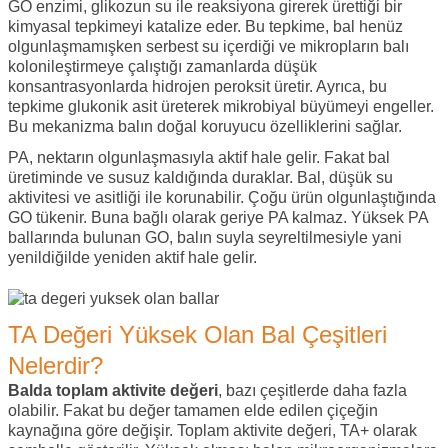
GO enzimi, glikozun su ile reaksiyona girerek ürettiği bir
kimyasal tepkimeyi katalize eder. Bu tepkime, bal henüz
olgunlaşmamışken serbest su içerdiği ve mikropların balı
kolonileştirmeye çalıştığı zamanlarda düşük
konsantrasyonlarda hidrojen peroksit üretir. Ayrıca, bu
tepkime glukonik asit üreterek mikrobiyal büyümeyi engeller.
Bu mekanizma balın doğal koruyucu özelliklerini sağlar.
PA, nektarın olgunlaşmasıyla aktif hale gelir. Fakat bal
üretiminde ve susuz kaldığında duraklar. Bal, düşük su
aktivitesi ve asitliği ile korunabilir. Çoğu ürün olgunlaştığında
GO tükenir. Buna bağlı olarak geriye PA kalmaz. Yüksek PA
ballarında bulunan GO, balın suyla seyreltilmesiyle yani
yenildiğilde yeniden aktif hale gelir.
TA Değeri Yüksek Olan Bal Çeşitleri
Nelerdir?
Balda toplam aktivite değeri
, bazı çeşitlerde daha fazla
olabilir. Fakat bu değer tamamen elde edilen çiçeğin
kaynağına göre değişir. Toplam aktivite değeri, TA+ olarak