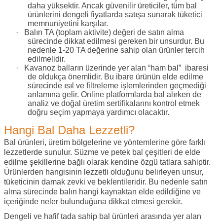
daha yüksektir. Ancak güvenilir üreticiler, tüm bal
ürünlerini dengeli fiyatlarda satışa sunarak tüketici
memnuniyetini karşılar.
·
Balın TA (toplam aktivite) değeri de satın alma
sürecinde dikkat edilmesi gereken bir unsurdur. Bu
nedenle 1-20 TA değerine sahip olan ürünler tercih
edilmelidir.
·
Kavanoz balların üzerinde yer alan “ham bal” ibaresi
de oldukça önemlidir. Bu ibare ürünün elde edilme
sürecinde ısıl ve filtreleme işlemlerinden geçmediği
anlamına gelir. Online platformlarda bal alırken de
analiz ve doğal üretim sertifikalarını kontrol etmek
doğru seçim yapmaya yardımcı olacaktır.
Hangi Bal Daha Lezzetli?
Bal ürünleri, üretim bölgelerine ve yöntemlerine göre farklı
lezzetlerde sunulur. Süzme ve petek bal çeşitleri de elde
edilme şekillerine bağlı olarak kendine özgü tatlara sahiptir.
Ürünlerden hangisinin lezzetli olduğunu belirleyen unsur,
tüketicinin damak zevki ve beklentileridir. Bu nedenle satın
alma sürecinde balın hangi kaynaktan elde edildiğine ve
içeriğinde neler bulunduğuna dikkat etmesi gerekir.
Dengeli ve hafif tada sahip bal ürünleri arasında yer alan