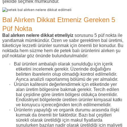
şekilde seçmek mümkündür.
Bal Alırken Dikkat Etmeniz Gereken 5
Püf Nokta
Bal alırken nelere dikkat etmeliyiz
sorusunu 5 püf nokta ile
yanıtlamak mümkündür. Özen ve sabır gerektiren bal üretimi,
tüketiciye lezzetli ürünler sunmak için önemli bir konudur. Bu
noktada hem süzme hem de petek balı ürünlerini alırken şu
püf noktalar göz önünde bulundurulmalıdır:
·
Bal ürünleri ambalajlı olarak sunulduğu için içerik
etiketini incelemek gerekir. Üzerinde doğallığını
belirten ibarelerin olup olmadığı kontrol edilmelidir.
Ayrıca analizli raporlanmış bölümü de yer almalıdır.
·
Ürünün kalitesini değerlendirmek için etiketinde yer
alan üretim bölgesine bakmak gerekir. Tercih edilen
bal çeşidine göre üretim bölgesi oldukça önemlidir.
Endüstriyel bölgelerde üretilen ürünler kimyasal katkı
ve koruyucu içereceğinden tercih edilmemelidir.
·
Ürünlerin yapaylığı ve organik durumu arasında ilişki
kurmak da önemli bir faktördür. Bazı bal çeşitleri
sürekli olarak üretildiği için makul fiyatlarda
sunulurken bazıları nadir olarak üretildiği için maliyeti