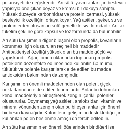
potansiyeli de değişkendir. Arı sütü, yavru arılar için besleyici
yapısıyla öne çıkan beyaz ve kremsi bir dokuya sahiptir.
Yüksek düzeyde karbonhidrat ve protein içermesi, yüksek
besleyicilik özelliğini ortaya koyar. Yağ asitleri, şeker, su ve
proteinlerden oluşan arı sütü genellikle sıvı formdadır. Ancak
tüketim şekline göre kapsül ve toz formunda da bulunabilir.
Arı sütü karışımının diğer bileşeni olan propolis, kovanların
korunması için oluşturulan reçineli bir maddedir.
Antibakteriyel özelliği yüksek olan bu madde güçlü ve
yapışkandır. Ağaç tomurcuklarından toplanan propolis,
peteklerin dezenfekte edilmesinde kullanılır. Balmumu,
tükürük ve polenle karıştırılarak elde edilen bu madde
antioksidan bakımından da zengindir.
Karışımın en önemli maddelerinden olan polen, çiçek
nektarlarından elde edilen tohumlardır. Arılar bu tohumları
kendi maddeleriyle birleştirerek zengin içerikli polenler
oluştururlar. Doymamış yağ asitleri, antioksidan, vitamin ve
mineral yönünden zengin olan bu bileşen arılar için önemli
bir besin kaynağıdır. Kolonilerin gelişimini desteklediği için
kullanılan polen beslenme amaçlı da tercih edilebilir.
Arı sütü karışımının en önemli öğelerinden bir diğeri ise