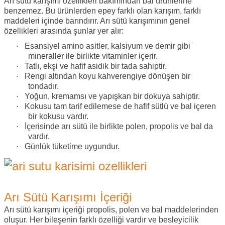
Arı sütü karışımı özellikleri bakımından bal ürünlerine
benzemez. Bu ürünlerden epey farklı olan karışım, farklı
maddeleri içinde barındırır. Arı sütü karışımının genel
özellikleri arasında şunlar yer alır:
·
Esansiyel amino asitler, kalsiyum ve demir gibi
mineraller ile birlikte vitaminler içerir.
·
Tatlı, ekşi ve hafif asidik bir tada sahiptir.
·
Rengi altından koyu kahverengiye dönüşen bir
tondadır.
·
Yoğun, kremamsı ve yapışkan bir dokuya sahiptir.
·
Kokusu tam tarif edilemese de hafif sütlü ve bal içeren
bir kokusu vardır.
·
İçerisinde arı sütü ile birlikte polen, propolis ve bal da
vardır.
·
Günlük tüketime uygundur.
Arı Sütü Karışımı İçeriği
Arı sütü karışımı içeriği propolis, polen ve bal maddelerinden
oluşur. Her bileşenin farklı özelliği vardır ve besleyicilik