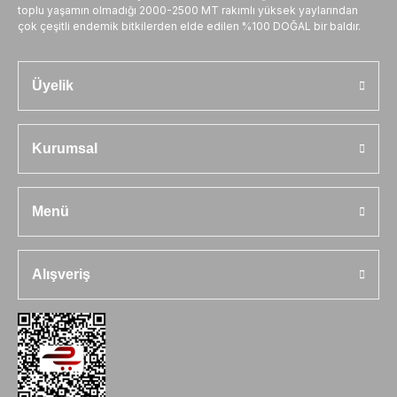
toplu yaşamın olmadığı 2000-2500 MT rakımlı yüksek yaylarından
çok çeşitli endemik bitkilerden elde edilen %100 DOĞAL bir baldır.
Üyelik
Kurumsal
Menü
Alışveriş